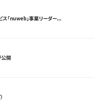
ス「nuweb」事業リーダー...
が公開
）