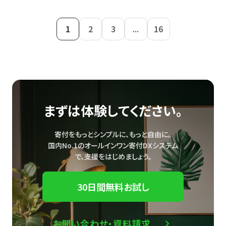
1
2
3
...
16
まずは体験してください。
寄付をもっとシンプルに、もっと自由に。
国内No.1のオールインワン寄付DXシステム
で、
支援をはじめましょう。
30日間無料お試し
お問い合わせ・資料請求