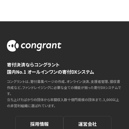
寄付決済ならコングラント
国内No.1 オールインワンの寄付DXシステム
コングラントは、寄付募集ページの作成、オンライン決済、支援者管理、領収書
作成など、ファンドレイジングに必要な全ての機能が揃った寄付DXシステムで
す。
立ち上げたばかりの団体から年間収入数十億円規模の団体まで、3,000以上
の非営利組織に選ばれています。
採用情報
運営会社