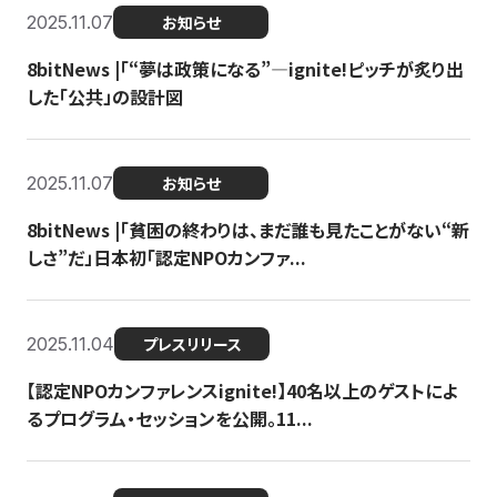
2025.11.07
お知らせ
8bitNews |「“夢は政策になる”—ignite!ピッチが炙り出
した「公共」の設計図
2025.11.07
お知らせ
8bitNews |「貧困の終わりは、まだ誰も見たことがない“新
しさ”だ」日本初「認定NPOカンファ...
2025.11.04
プレスリリース
【認定NPOカンファレンスignite!】40名以上のゲストによ
るプログラム・セッションを公開。11...