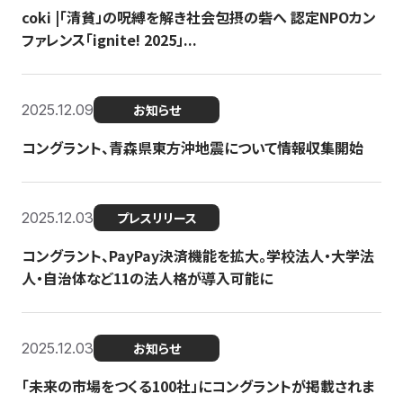
coki |「清貧」の呪縛を解き社会包摂の砦へ 認定NPOカン
ファレンス「ignite! 2025」...
2025.12.09
お知らせ
コングラント、青森県東方沖地震について情報収集開始
2025.12.03
プレスリリース
コングラント、PayPay決済機能を拡大。学校法人・大学法
人・自治体など11の法人格が導入可能に
2025.12.03
お知らせ
「未来の市場をつくる100社」にコングラントが掲載されま