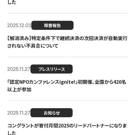
した
2025.12.03
障害報告
【解消済み】特定条件下で継続決済の次回決済が自動実行
されない不具合について
2025.11.27
プレスリリース
「認定NPOカンファレンスignite!」初開催、全国から420名
以上が参加
2025.11.27
お知らせ
コングラントが寄付月間2025のリードパートナーになりま
した