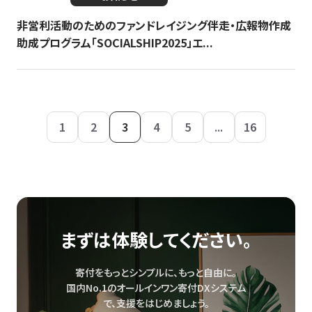
非営利活動のためのファンドレイジング伴走・広報物作成
助成プログラム「SOCIALSHIP2025」エ...
1
2
3
4
5
...
16
まずは体験してください。
寄付をもっとシンプルに、もっと自由に。
国内No.1のオールインワン寄付DXシステム
で、
支援をはじめましょう。