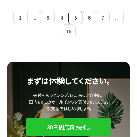
1
...
3
4
5
6
7
...
16
まずは体験してください。
寄付をもっとシンプルに、もっと自由に。
国内No.1のオールインワン寄付DXシステム
で、
支援をはじめましょう。
30日間無料お試し