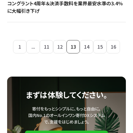
コングラント4周年＆決済手数料を業界最安水準の3.4％
に大幅引き下げ
1
...
11
12
13
14
15
16
まずは体験してください。
寄付をもっとシンプルに、もっと自由に。
国内No.1のオールインワン寄付DXシステム
で、
支援をはじめましょう。