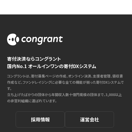
寄付決済ならコングラント
国内No.1 オールインワンの寄付DXシステム
コングラントは、寄付募集ページの作成、オンライン決済、支援者管理、領収書
作成など、ファンドレイジングに必要な全ての機能が揃った寄付DXシステムで
す。
立ち上げたばかりの団体から年間収入数十億円規模の団体まで、3,000以上
の非営利組織に選ばれています。
採用情報
運営会社