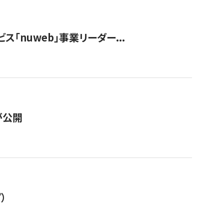
ス「nuweb」事業リーダー...
が公開
）