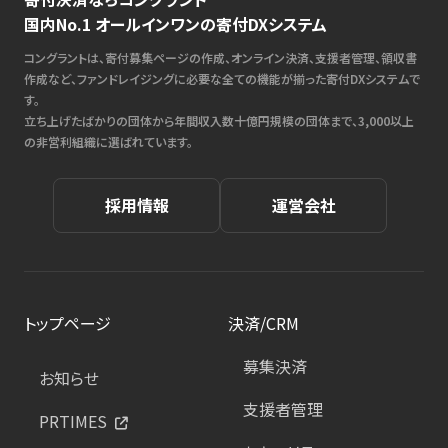
国内No.1 オールインワンの寄付DXシステム
コングラントは、寄付募集ページの作成、オンライン決済、支援者管理、領収書
作成など、ファンドレイジングに必要な全ての機能が揃った寄付DXシステムで
す。
立ち上げたばかりの団体から年間収入数十億円規模の団体まで、3,000以上
の非営利組織に選ばれています。
採用情報
運営会社
トップページ
決済/CRM
募集決済
お知らせ
支援者管理
PRTIMES