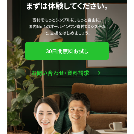
まずは体験してください。
寄付をもっとシンプルに、もっと自由に。
国内No.1のオールインワン寄付DXシステム
で、
支援をはじめましょう。
30日間無料お試し
お問い合わせ・資料請求