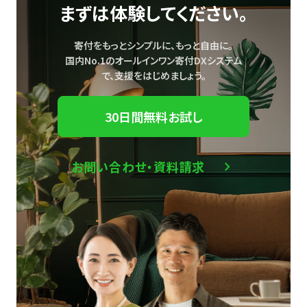
まずは体験してください。
寄付をもっとシンプルに、もっと自由に。
国内No.1のオールインワン寄付DXシステム
で、
支援をはじめましょう。
30日間無料お試し
お問い合わせ・資料請求