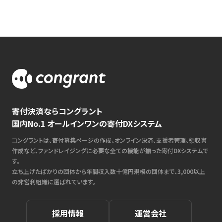
寄付決済ならコングラント
国内No.1 オールインワンの寄付DXシステム
コングラントは、寄付募集ページの作成、オンライン決済、支援者管理、領収書
作成など、ファンドレイジングに必要な全ての機能が揃った寄付DXシステムで
す。
立ち上げたばかりの団体から年間収入数十億円規模の団体まで、3,000以上
の非営利組織に選ばれています。
採用情報
運営会社