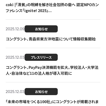
coki |「清貧」の呪縛を解き社会包摂の砦へ 認定NPOカン
ファレンス「ignite! 2025」...
2025.12.09
お知らせ
コングラント、青森県東方沖地震について情報収集開始
2025.12.03
プレスリリース
コングラント、PayPay決済機能を拡大。学校法人・大学法
人・自治体など11の法人格が導入可能に
2025.12.03
お知らせ
「未来の市場をつくる100社」にコングラントが掲載されま