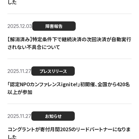
した
2025.12.03
障害報告
【解消済み】特定条件下で継続決済の次回決済が自動実行
されない不具合について
2025.11.27
プレスリリース
「認定NPOカンファレンスignite!」初開催、全国から420名
以上が参加
2025.11.27
お知らせ
コングラントが寄付月間2025のリードパートナーになりま
した