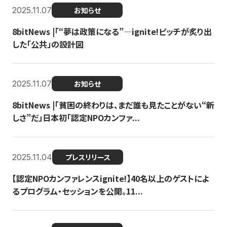
2025.11.07
お知らせ
8bitNews |「“夢は政策になる”—ignite!ピッチが炙り出
した「公共」の設計図
2025.11.07
お知らせ
8bitNews |「貧困の終わりは、まだ誰も見たことがない“新
しさ”だ」日本初「認定NPOカンファ...
2025.11.04
プレスリリース
【認定NPOカンファレンスignite!】40名以上のゲストによ
るプログラム・セッションを公開。11...