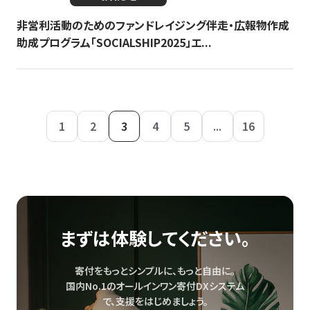
非営利活動のためのファンドレイジング伴走・広報物作成
助成プログラム「SOCIALSHIP2025」エ...
1
2
3
4
5
...
16
まずは体験してください。
寄付をもっとシンプルに、もっと自由に。
国内No.1のオールインワン寄付DXシステム
で、
支援をはじめましょう。