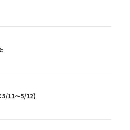
た
11～5/12】