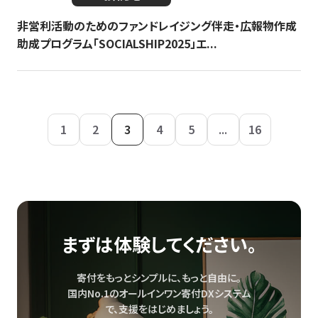
非営利活動のためのファンドレイジング伴走・広報物作成
助成プログラム「SOCIALSHIP2025」エ...
1
2
3
4
5
...
16
まずは体験してください。
寄付をもっとシンプルに、もっと自由に。
国内No.1のオールインワン寄付DXシステム
で、
支援をはじめましょう。