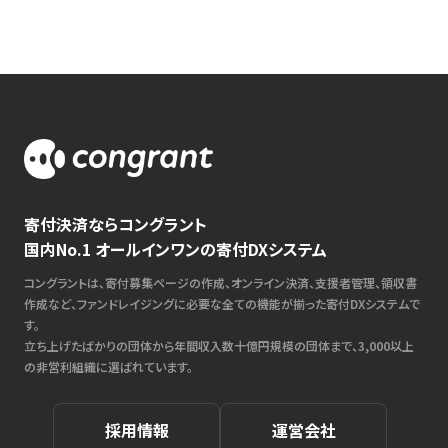
寄付決済ならコングラント
国内No.1 オールインワンの寄付DXシステム
コングラントは、寄付募集ページの作成、オンライン決済、支援者管理、領収書
作成など、ファンドレイジングに必要な全ての機能が揃った寄付DXシステムで
す。
立ち上げたばかりの団体から年間収入数十億円規模の団体まで、3,000以上
の非営利組織に選ばれています。
採用情報
運営会社