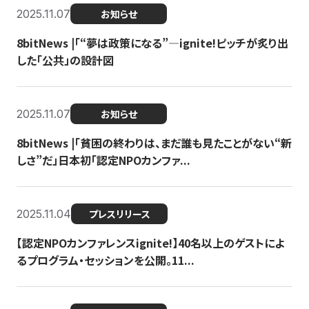
2025.11.07
お知らせ
8bitNews |「“夢は政策になる”—ignite!ピッチが炙り出
した「公共」の設計図
2025.11.07
お知らせ
8bitNews |「貧困の終わりは、まだ誰も見たことがない“新
しさ”だ」日本初「認定NPOカンファ...
2025.11.04
プレスリリース
【認定NPOカンファレンスignite!】40名以上のゲストによ
るプログラム・セッションを公開。11...