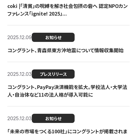
coki |「清貧」の呪縛を解き社会包摂の砦へ 認定NPOカン
ファレンス「ignite! 2025」...
2025.12.09
お知らせ
コングラント、青森県東方沖地震について情報収集開始
2025.12.03
プレスリリース
コングラント、PayPay決済機能を拡大。学校法人・大学法
人・自治体など11の法人格が導入可能に
2025.12.03
お知らせ
「未来の市場をつくる100社」にコングラントが掲載されま