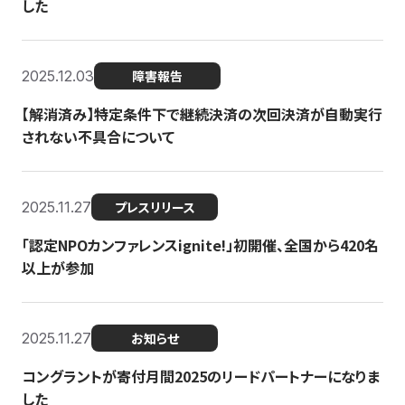
した
2025.12.03
障害報告
【解消済み】特定条件下で継続決済の次回決済が自動実行
されない不具合について
2025.11.27
プレスリリース
「認定NPOカンファレンスignite!」初開催、全国から420名
以上が参加
2025.11.27
お知らせ
コングラントが寄付月間2025のリードパートナーになりま
した