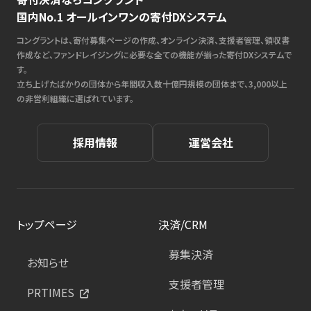
国内No.1 オールインワンの寄付DXシステム
コングラントは、寄付募集ページの作成、オンライン決済、支援者管理、領収書
作成など、ファンドレイジングに必要な全ての機能が揃った寄付DXシステムで
す。
立ち上げたばかりの団体から年間収入数十億円規模の団体まで、3,000以上
の非営利組織に選ばれています。
採用情報
運営会社
トップページ
決済/CRM
募集決済
お知らせ
支援者管理
PRTIMES