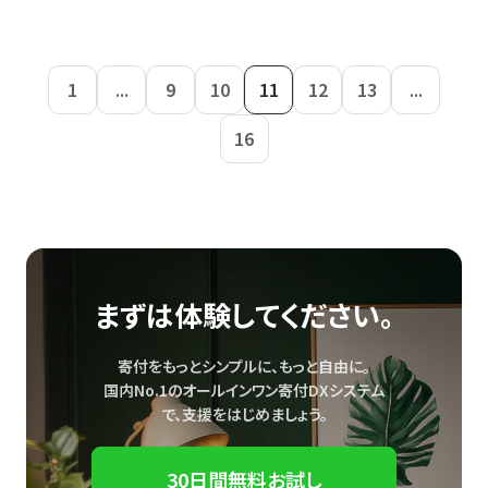
1
...
9
10
11
12
13
...
16
まずは体験してください。
寄付をもっとシンプルに、もっと自由に。
国内No.1のオールインワン寄付DXシステム
で、
支援をはじめましょう。
30日間無料お試し