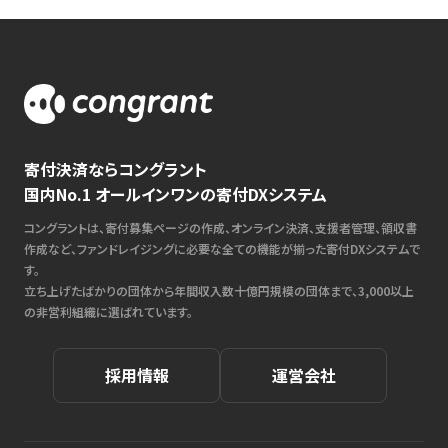
寄付決済ならコングラント
国内No.1 オールインワンの寄付DXシステム
コングラントは、寄付募集ページの作成、オンライン決済、支援者管理、領収書
作成など、ファンドレイジングに必要な全ての機能が揃った寄付DXシステムで
す。
立ち上げたばかりの団体から年間収入数十億円規模の団体まで、3,000以上
の非営利組織に選ばれています。
採用情報
運営会社