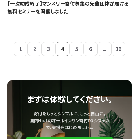
【一次助成終了】マンスリー寄付募集の先輩団体が届ける
無料セミナーを開催しました
1
2
3
4
5
6
...
16
まずは体験してください。
寄付をもっとシンプルに、もっと自由に。
国内No.1のオールインワン寄付DXシステム
で、
支援をはじめましょう。