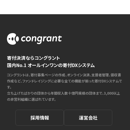
寄付決済ならコングラント
国内No.1 オールインワンの寄付DXシステム
コングラントは、寄付募集ページの作成、オンライン決済、支援者管理、領収書
作成など、ファンドレイジングに必要な全ての機能が揃った寄付DXシステムで
す。
立ち上げたばかりの団体から年間収入数十億円規模の団体まで、3,000以上
の非営利組織に選ばれています。
採用情報
運営会社