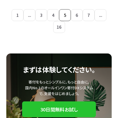
1
...
3
4
5
6
7
...
16
まずは体験してください。
寄付をもっとシンプルに、もっと自由に。
国内No.1のオールインワン寄付DXシステム
で、
支援をはじめましょう。
30日間無料お試し