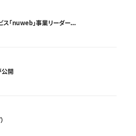
ス「nuweb」事業リーダー...
が公開
）