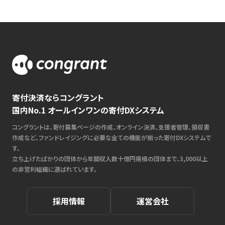
寄付決済ならコングラント
国内No.1 オールインワンの寄付DXシステム
コングラントは、寄付募集ページの作成、オンライン決済、支援者管理、領収書
作成など、ファンドレイジングに必要な全ての機能が揃った寄付DXシステムで
す。
立ち上げたばかりの団体から年間収入数十億円規模の団体まで、3,000以上
の非営利組織に選ばれています。
採用情報
運営会社