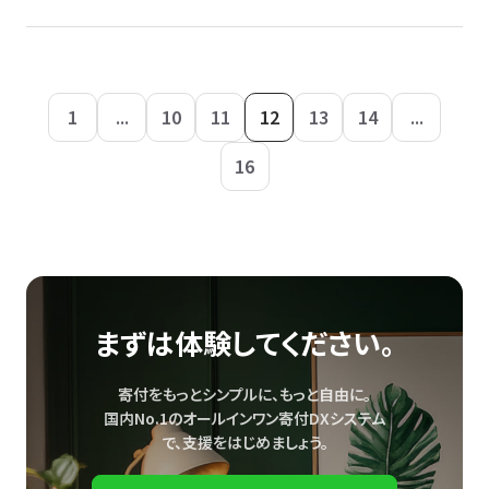
1
...
10
11
12
13
14
...
16
まずは体験してください。
寄付をもっとシンプルに、もっと自由に。
国内No.1のオールインワン寄付DXシステム
で、
支援をはじめましょう。