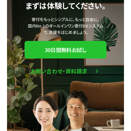
まずは体験してください。
寄付をもっとシンプルに、もっと自由に。
国内No.1のオールインワン寄付DXシステム
で、
支援をはじめましょう。
30日間無料お試し
お問い合わせ・資料請求