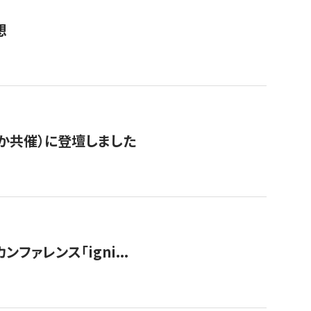
想
か共催）に登壇しました
ンファレンス「igni...