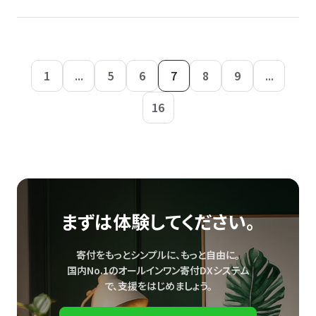
1
...
5
6
7
8
9
...
16
まずは体験してください。
寄付をもっとシンプルに、もっと自由に。
国内No.1のオールインワン寄付DXシステム
で、
支援をはじめましょう。