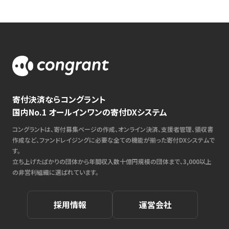
寄付決済ならコングラント
国内No.1 オールインワンの寄付DXシステム
コングラントは、寄付募集ページの作成、オンライン決済、支援者管理、領収書
作成など、ファンドレイジングに必要な全ての機能が揃った寄付DXシステムで
す。
立ち上げたばかりの団体から年間収入数十億円規模の団体まで、3,000以上
の非営利組織に選ばれています。
採用情報
運営会社