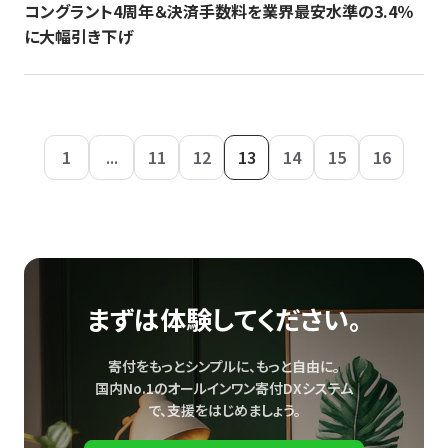
コングラント4周年＆決済手数料を業界最安水準の3.4％
に大幅引き下げ
1
...
11
12
13
14
15
16
まずは体験してください。
寄付をもっとシンプルに、もっと自由に。
国内No.1のオールインワン寄付DXシステム
で、
支援をはじめましょう。