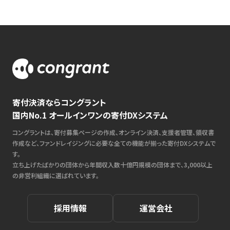
寄付決済ならコングラント
国内No.1 オールインワンの寄付DXシステム
コングラントは、寄付募集ページの作成、オンライン決済、支援者管理、領収書
作成など、ファンドレイジングに必要な全ての機能が揃った寄付DXシステムで
す。
立ち上げたばかりの団体から年間収入数十億円規模の団体まで、3,000以上
の非営利組織に選ばれています。
採用情報
運営会社