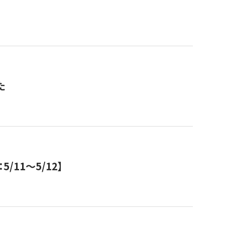
た
11～5/12】