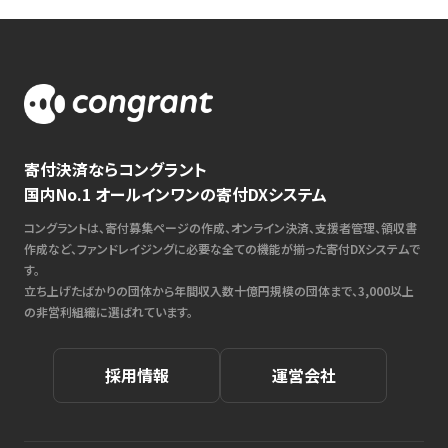
寄付決済ならコングラント
国内No.1 オールインワンの寄付DXシステム
コングラントは、寄付募集ページの作成、オンライン決済、支援者管理、領収書
作成など、ファンドレイジングに必要な全ての機能が揃った寄付DXシステムで
す。
立ち上げたばかりの団体から年間収入数十億円規模の団体まで、3,000以上
の非営利組織に選ばれています。
採用情報
運営会社