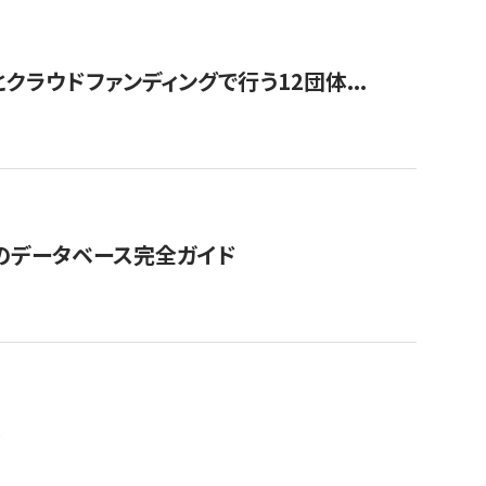
ラウドファンディングで行う12団体...
GOのデータベース完全ガイド
。