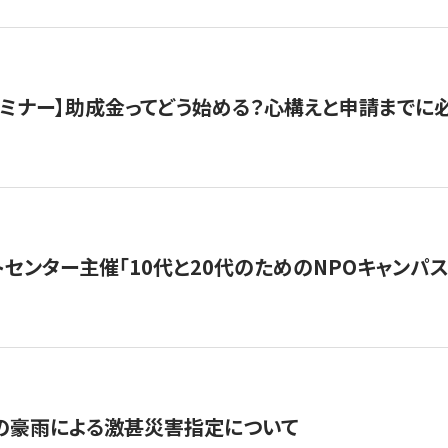
催セミナー】助成金ってどう始める？心構えと申請までに
トセンター主催「10代と20代のためのNPOキャンパ
の豪雨による激甚災害指定について