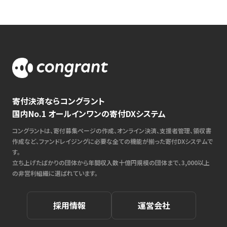
寄付決済ならコングラント
国内No.1 オールインワンの寄付DXシステム
コングラントは、寄付募集ページの作成、オンライン決済、支援者管理、領収書
作成など、ファンドレイジングに必要な全ての機能が揃った寄付DXシステムで
す。
立ち上げたばかりの団体から年間収入数十億円規模の団体まで、3,000以上
の非営利組織に選ばれています。
採用情報
運営会社