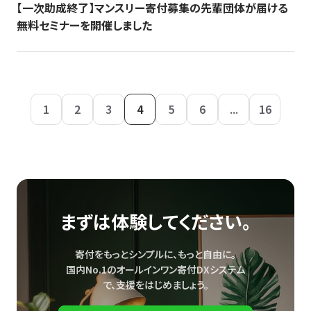
【一次助成終了】マンスリー寄付募集の先輩団体が届ける
無料セミナーを開催しました
1
2
3
4
5
6
...
16
まずは体験してください。
寄付をもっとシンプルに、もっと自由に。
国内No.1のオールインワン寄付DXシステム
で、
支援をはじめましょう。