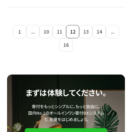
1
...
10
11
12
13
14
...
16
まずは体験してください。
寄付をもっとシンプルに、もっと自由に。
国内No.1のオールインワン寄付DXシステム
で、
支援をはじめましょう。