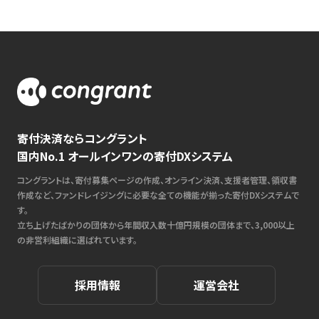
寄付決済ならコングラント
国内No.1 オールインワンの寄付DXシステム
コングラントは、寄付募集ページの作成、オンライン決済、支援者管理、領収書
作成など、ファンドレイジングに必要な全ての機能が揃った寄付DXシステムで
す。
立ち上げたばかりの団体から年間収入数十億円規模の団体まで、3,000以上
の非営利組織に選ばれています。
採用情報
運営会社