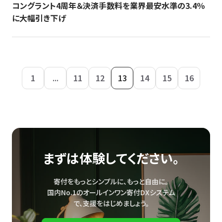
コングラント4周年＆決済手数料を業界最安水準の3.4％
に大幅引き下げ
1
...
11
12
13
14
15
16
まずは体験してください。
寄付をもっとシンプルに、もっと自由に。
国内No.1のオールインワン寄付DXシステム
で、
支援をはじめましょう。