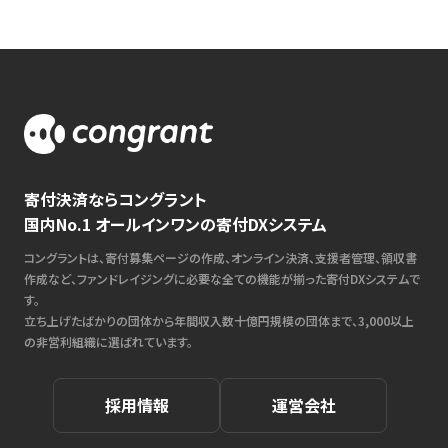
寄付決済ならコングラント
国内No.1 オールインワンの寄付DXシステム
コングラントは、寄付募集ページの作成、オンライン決済、支援者管理、領収書
作成など、ファンドレイジングに必要な全ての機能が揃った寄付DXシステムで
す。
立ち上げたばかりの団体から年間収入数十億円規模の団体まで、3,000以上
の非営利組織に選ばれています。
採用情報
運営会社