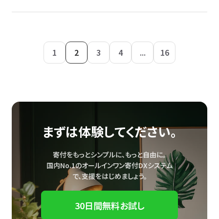
1
2
3
4
...
16
まずは体験してください。
寄付をもっとシンプルに、もっと自由に。
国内No.1のオールインワン寄付DXシステム
で、
支援をはじめましょう。
30日間無料お試し