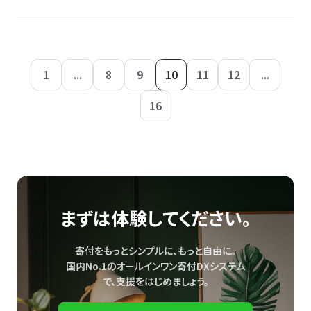
1
...
8
9
10
11
12
...
16
まずは体験してください。
寄付をもっとシンプルに、もっと自由に。
国内No.1のオールインワン寄付DXシステム
で、
支援をはじめましょう。