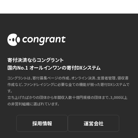
寄付決済ならコングラント
国内No.1 オールインワンの寄付DXシステム
コングラントは、寄付募集ページの作成、オンライン決済、支援者管理、領収書
作成など、ファンドレイジングに必要な全ての機能が揃った寄付DXシステムで
す。
立ち上げたばかりの団体から年間収入数十億円規模の団体まで、3,000以上
の非営利組織に選ばれています。
採用情報
運営会社