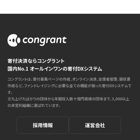
寄付決済ならコングラント
国内No.1 オールインワンの寄付DXシステム
コングラントは、寄付募集ページの作成、オンライン決済、支援者管理、領収書
作成など、ファンドレイジングに必要な全ての機能が揃った寄付DXシステムで
す。
立ち上げたばかりの団体から年間収入数十億円規模の団体まで、3,000以上
の非営利組織に選ばれています。
採用情報
運営会社