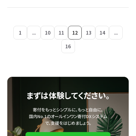
1
...
10
11
12
13
14
...
16
まずは体験してください。
寄付をもっとシンプルに、もっと自由に。
国内No.1のオールインワン寄付DXシステム
で、
支援をはじめましょう。