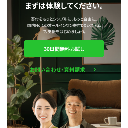
まずは体験してください。
寄付をもっとシンプルに、もっと自由に。
国内No.1のオールインワン寄付DXシステム
で、
支援をはじめましょう。
30日間無料お試し
お問い合わせ・資料請求