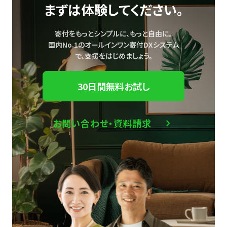
まずは体験してください。
寄付をもっとシンプルに、もっと自由に。
国内No.1のオールインワン寄付DXシステム
で、
支援をはじめましょう。
30日間無料お試し
お問い合わせ・資料請求