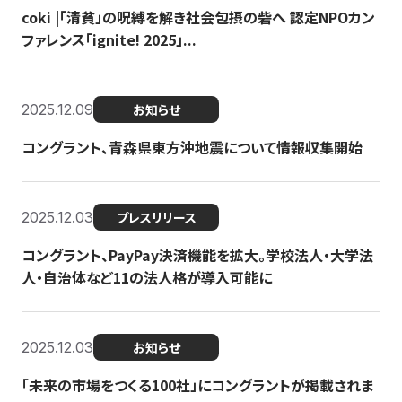
coki |「清貧」の呪縛を解き社会包摂の砦へ 認定NPOカン
ファレンス「ignite! 2025」...
2025.12.09
お知らせ
コングラント、青森県東方沖地震について情報収集開始
2025.12.03
プレスリリース
コングラント、PayPay決済機能を拡大。学校法人・大学法
人・自治体など11の法人格が導入可能に
2025.12.03
お知らせ
「未来の市場をつくる100社」にコングラントが掲載されま