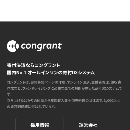
寄付決済ならコングラント
国内No.1 オールインワンの寄付DXシステム
コングラントは、寄付募集ページの作成、オンライン決済、支援者管理、領収書
作成など、ファンドレイジングに必要な全ての機能が揃った寄付DXシステムで
す。
立ち上げたばかりの団体から年間収入数十億円規模の団体まで、3,000以上
の非営利組織に選ばれています。
採用情報
運営会社