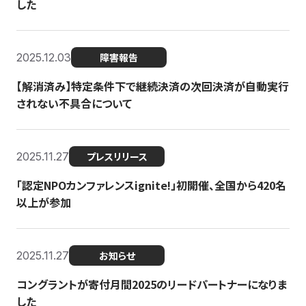
した
2025.12.03
障害報告
【解消済み】特定条件下で継続決済の次回決済が自動実行
されない不具合について
2025.11.27
プレスリリース
「認定NPOカンファレンスignite!」初開催、全国から420名
以上が参加
2025.11.27
お知らせ
コングラントが寄付月間2025のリードパートナーになりま
した