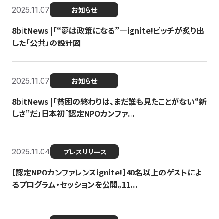
2025.11.07
お知らせ
8bitNews |「“夢は政策になる”—ignite!ピッチが炙り出
した「公共」の設計図
2025.11.07
お知らせ
8bitNews |「貧困の終わりは、まだ誰も見たことがない“新
しさ”だ」日本初「認定NPOカンファ...
2025.11.04
プレスリリース
【認定NPOカンファレンスignite!】40名以上のゲストによ
るプログラム・セッションを公開。11...