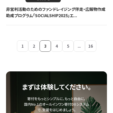
非営利活動のためのファンドレイジング伴走・広報物作成
助成プログラム「SOCIALSHIP2025」エ...
1
2
3
4
5
...
16
まずは体験してください。
寄付をもっとシンプルに、もっと自由に。
国内No.1のオールインワン寄付DXシステム
で、
支援をはじめましょう。