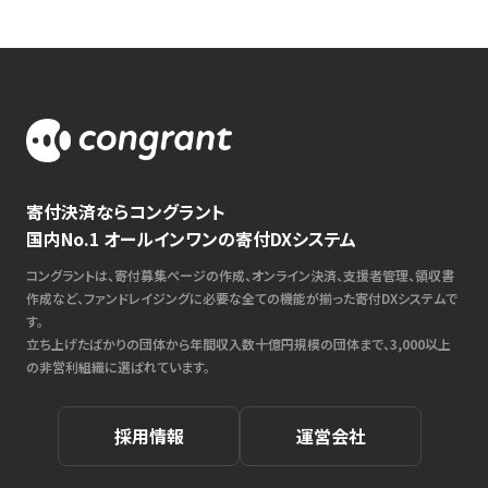
寄付決済ならコングラント
国内No.1 オールインワンの寄付DXシステム
コングラントは、寄付募集ページの作成、オンライン決済、支援者管理、領収書
作成など、ファンドレイジングに必要な全ての機能が揃った寄付DXシステムで
す。
立ち上げたばかりの団体から年間収入数十億円規模の団体まで、3,000以上
の非営利組織に選ばれています。
採用情報
運営会社