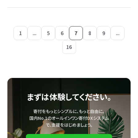
1
...
5
6
7
8
9
...
16
まずは体験してください。
寄付をもっとシンプルに、もっと自由に。
国内No.1のオールインワン寄付DXシステム
で、
支援をはじめましょう。