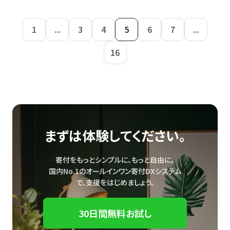
1
...
3
4
5
6
7
...
16
まずは体験してください。
寄付をもっとシンプルに、もっと自由に。
国内No.1のオールインワン寄付DXシステム
で、
支援をはじめましょう。
30日間無料お試し