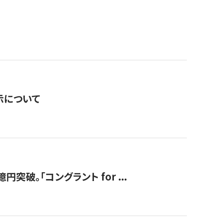
表示について
破。「コングラント for ...