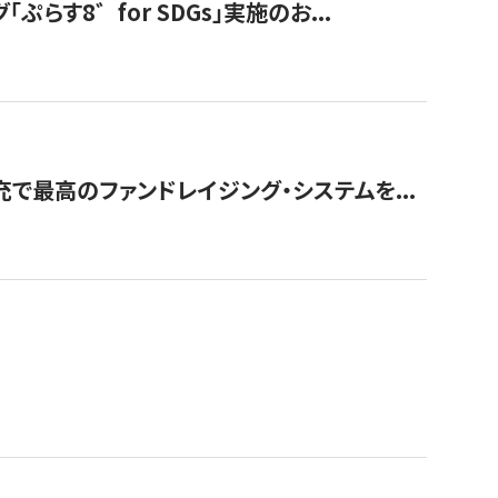
す8゛for SDGs」実施のお...
で最高のファンドレイジング・システムを...