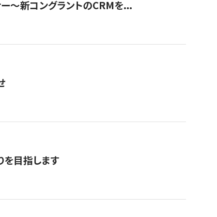
ナー〜新コングラントのCRMを...
せ
りを目指します