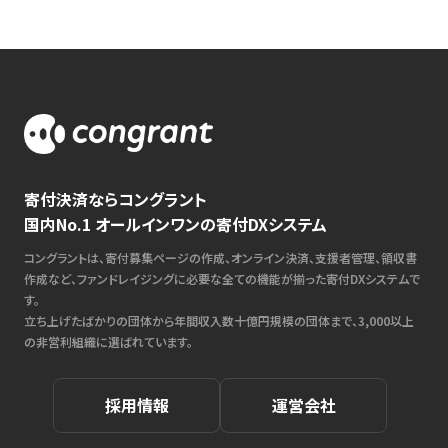
寄付決済ならコングラント
国内No.1 オールインワンの寄付DXシステム
コングラントは、寄付募集ページの作成、オンライン決済、支援者管理、領収書
作成など、ファンドレイジングに必要な全ての機能が揃った寄付DXシステムで
す。
立ち上げたばかりの団体から年間収入数十億円規模の団体まで、3,000以上
の非営利組織に選ばれています。
採用情報
運営会社