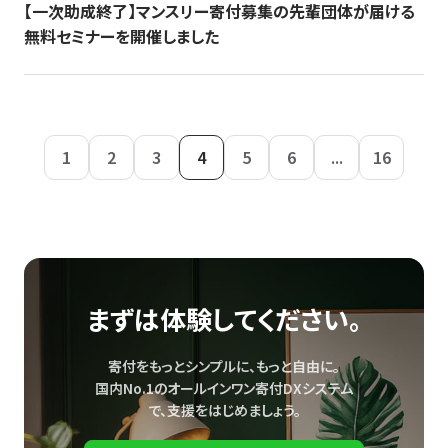
【一次助成終了】マンスリー寄付募集の先輩団体が届ける
無料セミナーを開催しました
1
2
3
4
5
6
...
16
まずは体験してください。
寄付をもっとシンプルに、もっと自由に。
国内No.1のオールインワン寄付DXシステム
で、
支援をはじめましょう。