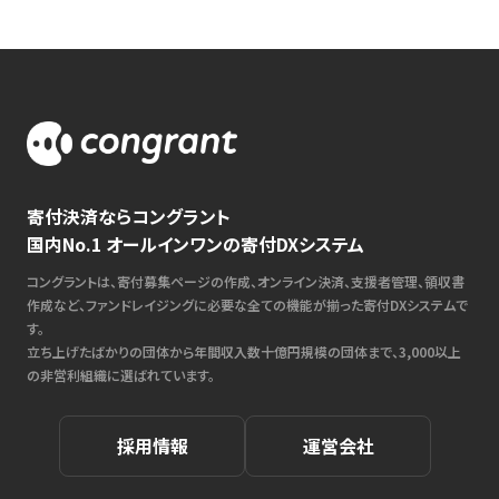
寄付決済ならコングラント
国内No.1 オールインワンの寄付DXシステム
コングラントは、寄付募集ページの作成、オンライン決済、支援者管理、領収書
作成など、ファンドレイジングに必要な全ての機能が揃った寄付DXシステムで
す。
立ち上げたばかりの団体から年間収入数十億円規模の団体まで、3,000以上
の非営利組織に選ばれています。
採用情報
運営会社