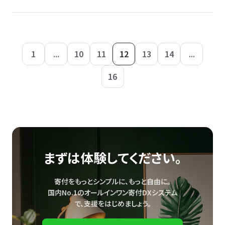
1
...
10
11
12
13
14
...
16
まずは体験してください。
寄付をもっとシンプルに、もっと自由に。
国内No.1のオールインワン寄付DXシステム
で、
支援をはじめましょう。