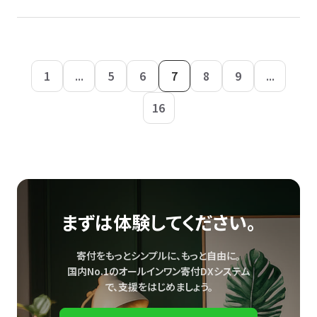
1
...
5
6
7
8
9
...
16
まずは体験してください。
寄付をもっとシンプルに、もっと自由に。
国内No.1のオールインワン寄付DXシステム
で、
支援をはじめましょう。