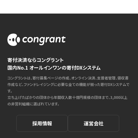
寄付決済ならコングラント
国内No.1 オールインワンの寄付DXシステム
コングラントは、寄付募集ページの作成、オンライン決済、支援者管理、領収書
作成など、ファンドレイジングに必要な全ての機能が揃った寄付DXシステムで
す。
立ち上げたばかりの団体から年間収入数十億円規模の団体まで、3,000以上
の非営利組織に選ばれています。
採用情報
運営会社