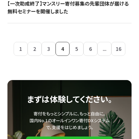
【一次助成終了】マンスリー寄付募集の先輩団体が届ける
無料セミナーを開催しました
1
2
3
4
5
6
...
16
まずは体験してください。
寄付をもっとシンプルに、もっと自由に。
国内No.1のオールインワン寄付DXシステム
で、
支援をはじめましょう。