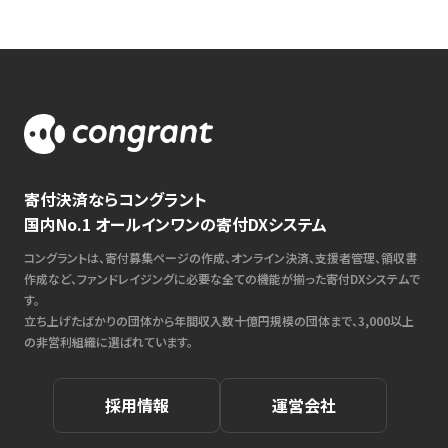
寄付決済ならコングラント
国内No.1 オールインワンの寄付DXシステム
コングラントは、寄付募集ページの作成、オンライン決済、支援者管理、領収書
作成など、ファンドレイジングに必要な全ての機能が揃った寄付DXシステムで
す。
立ち上げたばかりの団体から年間収入数十億円規模の団体まで、3,000以上
の非営利組織に選ばれています。
採用情報
運営会社