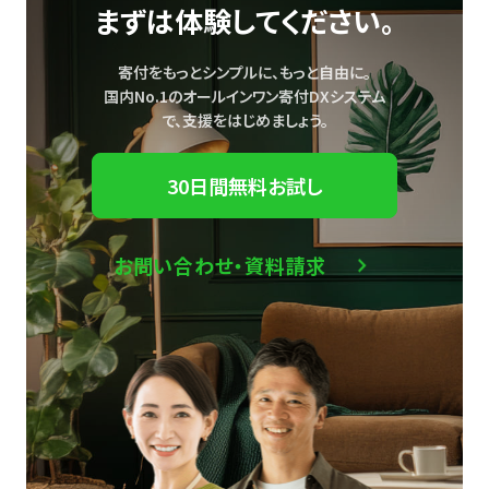
まずは体験してください。
寄付をもっとシンプルに、もっと自由に。
国内No.1のオールインワン寄付DXシステム
で、
支援をはじめましょう。
30日間無料お試し
お問い合わせ・資料請求