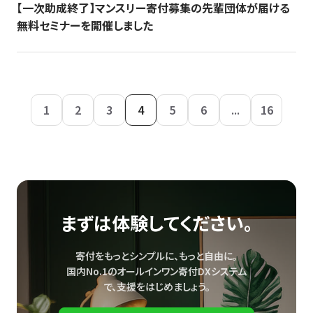
【一次助成終了】マンスリー寄付募集の先輩団体が届ける
無料セミナーを開催しました
1
2
3
4
5
6
...
16
まずは体験してください。
寄付をもっとシンプルに、もっと自由に。
国内No.1のオールインワン寄付DXシステム
で、
支援をはじめましょう。