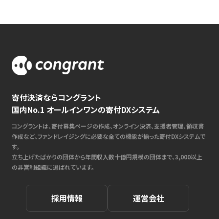
寄付決済ならコングラント
国内No.1 オールインワンの寄付DXシステム
コングラントは、寄付募集ページの作成、オンライン決済、支援者管理、領収書
作成など、ファンドレイジングに必要な全ての機能が揃った寄付DXシステムで
す。
立ち上げたばかりの団体から年間収入数十億円規模の団体まで、3,000以上
の非営利組織に選ばれています。
採用情報
運営会社