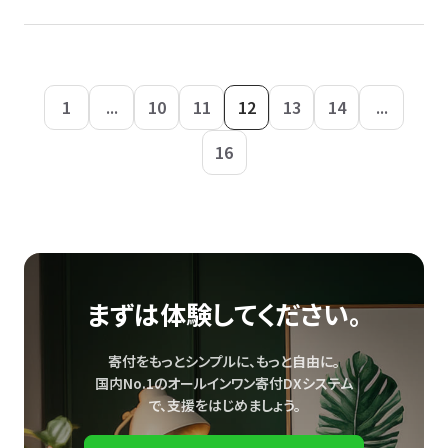
1
...
10
11
12
13
14
...
16
まずは体験してください。
寄付をもっとシンプルに、もっと自由に。
国内No.1のオールインワン寄付DXシステム
で、
支援をはじめましょう。