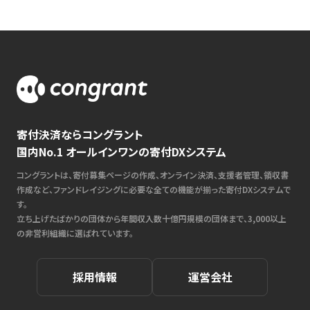
寄付決済ならコングラント
国内No.1 オールインワンの寄付DXシステム
コングラントは、寄付募集ページの作成、オンライン決済、支援者管理、領収書
作成など、ファンドレイジングに必要な全ての機能が揃った寄付DXシステムで
す。
立ち上げたばかりの団体から年間収入数十億円規模の団体まで、3,000以上
の非営利組織に選ばれています。
採用情報
運営会社