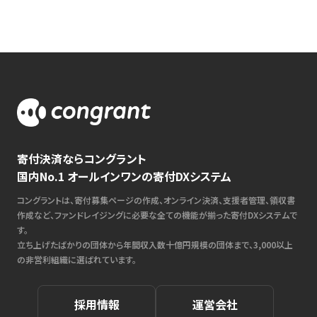
寄付決済ならコングラント
国内No.1 オールインワンの寄付DXシステム
コングラントは、寄付募集ページの作成、オンライン決済、支援者管理、領収書
作成など、ファンドレイジングに必要な全ての機能が揃った寄付DXシステムで
す。
立ち上げたばかりの団体から年間収入数十億円規模の団体まで、3,000以上
の非営利組織に選ばれています。
採用情報
運営会社