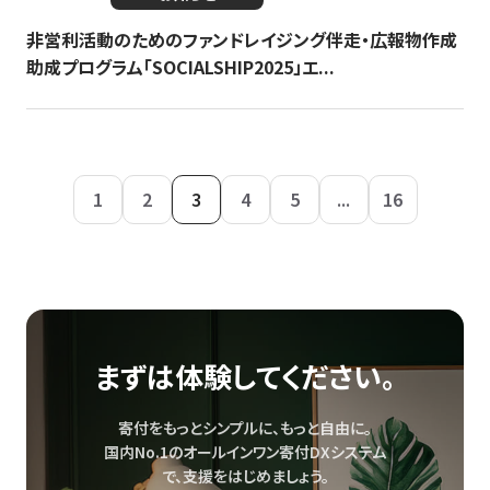
非営利活動のためのファンドレイジング伴走・広報物作成
助成プログラム「SOCIALSHIP2025」エ...
1
2
3
4
5
...
16
まずは体験してください。
寄付をもっとシンプルに、もっと自由に。
国内No.1のオールインワン寄付DXシステム
で、
支援をはじめましょう。