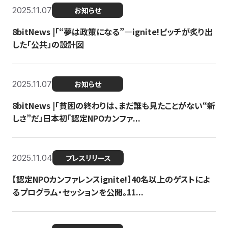
2025.11.07
お知らせ
8bitNews |「“夢は政策になる”—ignite!ピッチが炙り出
した「公共」の設計図
2025.11.07
お知らせ
8bitNews |「貧困の終わりは、まだ誰も見たことがない“新
しさ”だ」日本初「認定NPOカンファ...
2025.11.04
プレスリリース
【認定NPOカンファレンスignite!】40名以上のゲストによ
るプログラム・セッションを公開。11...