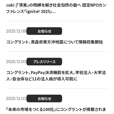
coki |「清貧」の呪縛を解き社会包摂の砦へ 認定NPOカン
ファレンス「ignite! 2025」...
2025.12.09
お知らせ
コングラント、青森県東方沖地震について情報収集開始
2025.12.03
プレスリリース
コングラント、PayPay決済機能を拡大。学校法人・大学法
人・自治体など11の法人格が導入可能に
2025.12.03
お知らせ
「未来の市場をつくる100社」にコングラントが掲載されま