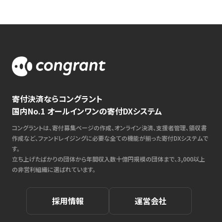
寄付決済ならコングラント
国内No.1 オールインワンの寄付DXシステム
コングラントは、寄付募集ページの作成、オンライン決済、支援者管理、領収書
作成など、ファンドレイジングに必要な全ての機能が揃った寄付DXシステムで
す。
立ち上げたばかりの団体から年間収入数十億円規模の団体まで、3,000以上
の非営利組織に選ばれています。
採用情報
運営会社