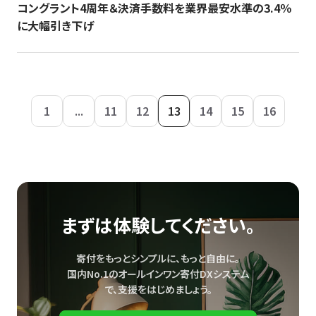
コングラント4周年＆決済手数料を業界最安水準の3.4％
に大幅引き下げ
1
...
11
12
13
14
15
16
まずは体験してください。
寄付をもっとシンプルに、もっと自由に。
国内No.1のオールインワン寄付DXシステム
で、
支援をはじめましょう。