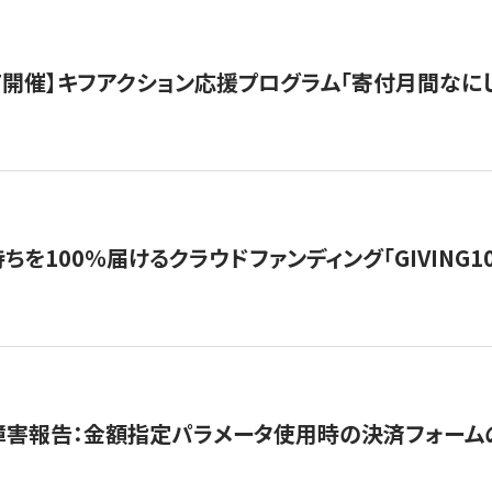
12/7開催】キフアクション応援プログラム「寄付月間なに
を100％届けるクラウドファンディング「GIVING100 b
障害報告：金額指定パラメータ使用時の決済フォーム