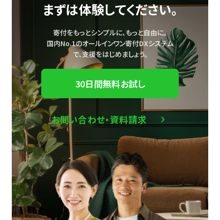
まずは体験してください。
寄付をもっとシンプルに、もっと自由に。
国内No.1のオールインワン寄付DXシステム
で、
支援をはじめましょう。
30日間無料お試し
お問い合わせ・資料請求