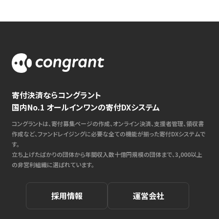
寄付決済ならコングラント
国内No.1 オールインワンの寄付DXシステム
コングラントは、寄付募集ページの作成、オンライン決済、支援者管理、領収書
作成など、ファンドレイジングに必要な全ての機能が揃った寄付DXシステムで
す。
立ち上げたばかりの団体から年間収入数十億円規模の団体まで、3,000以上
の非営利組織に選ばれています。
採用情報
運営会社