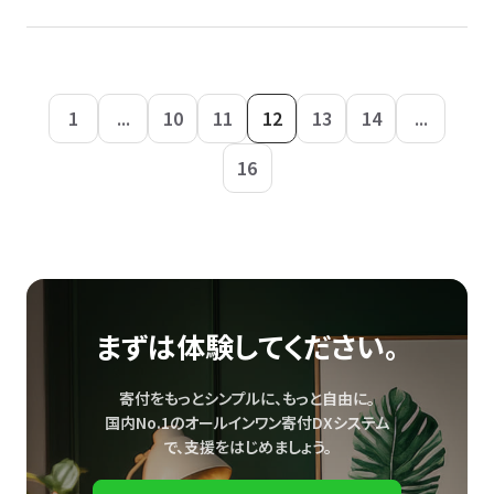
1
...
10
11
12
13
14
...
16
まずは体験してください。
寄付をもっとシンプルに、もっと自由に。
国内No.1のオールインワン寄付DXシステム
で、
支援をはじめましょう。