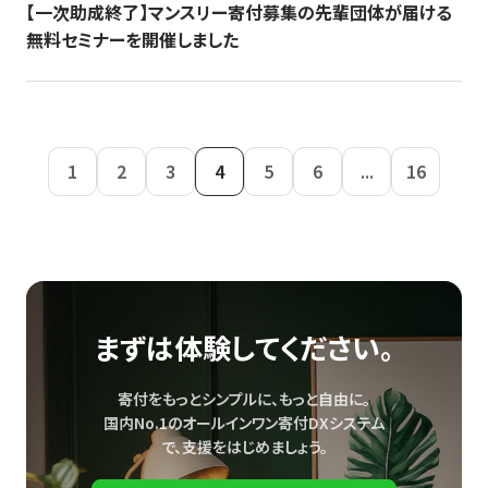
【一次助成終了】マンスリー寄付募集の先輩団体が届ける
無料セミナーを開催しました
1
2
3
4
5
6
...
16
まずは体験してください。
寄付をもっとシンプルに、もっと自由に。
国内No.1のオールインワン寄付DXシステム
で、
支援をはじめましょう。