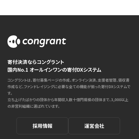
寄付決済ならコングラント
国内No.1 オールインワンの寄付DXシステム
コングラントは、寄付募集ページの作成、オンライン決済、支援者管理、領収書
作成など、ファンドレイジングに必要な全ての機能が揃った寄付DXシステムで
す。
立ち上げたばかりの団体から年間収入数十億円規模の団体まで、3,000以上
の非営利組織に選ばれています。
採用情報
運営会社